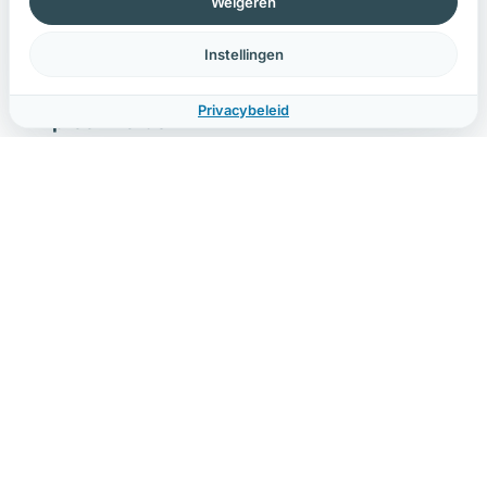
Weigeren
Instellingen
Piekverkeer opvangen: Black Friday-
Privacybeleid
proof worden
Hoe bereid je je webshop voor op extreme
piekverkeer? Load testing, auto-scaling, monitoring
en een tijdlijn voor Black Friday-voorbereiding.
Lees meer →
Vragen over
high-traffic