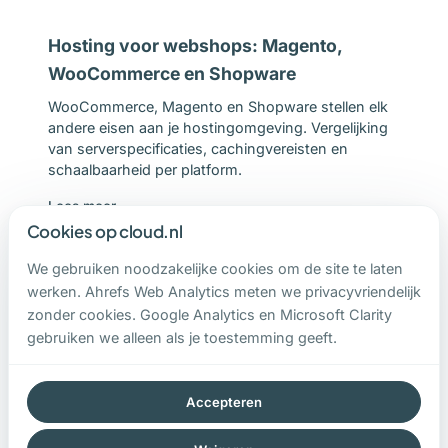
Hosting voor webshops: Magento,
WooCommerce en Shopware
WooCommerce, Magento en Shopware stellen elk
andere eisen aan je hostingomgeving. Vergelijking
van serverspecificaties, cachingvereisten en
schaalbaarheid per platform.
Lees meer →
Cookies op cloud.nl
We gebruiken noodzakelijke cookies om de site te laten
werken. Ahrefs Web Analytics meten we privacyvriendelijk
Caching en CDN: je website versnellen
zonder cookies. Google Analytics en Microsoft Clarity
Veertig procent van bezoekers verlaat een website
gebruiken we alleen als je toestemming geeft.
die langer dan 3 seconden laadt. Browser cache,
Redis, Varnish en CDN: de vier lagen die je website
drastisch versnellen.
Accepteren
Lees meer →