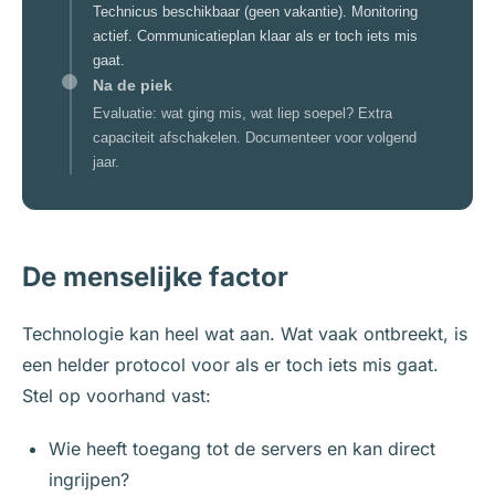
Technicus beschikbaar (geen vakantie). Monitoring
actief. Communicatieplan klaar als er toch iets mis
gaat.
Na de piek
Evaluatie: wat ging mis, wat liep soepel? Extra
capaciteit afschakelen. Documenteer voor volgend
jaar.
De menselijke factor
Technologie kan heel wat aan. Wat vaak ontbreekt, is
een helder protocol voor als er toch iets mis gaat.
Stel op voorhand vast:
Wie heeft toegang tot de servers en kan direct
ingrijpen?