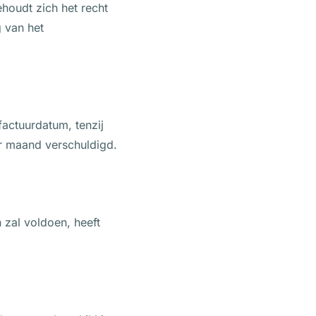
ehoudt zich het recht
g van het
factuurdatum, tenzij
er maand verschuldigd.
n zal voldoen, heeft