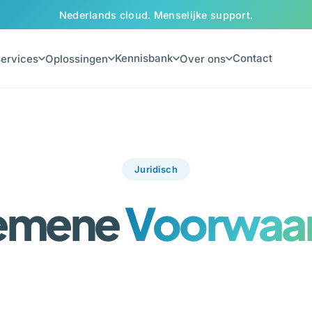
Nederlands cloud. Menselijke support.
Kennisbank
Contact
ervices
Oplossingen
Over ons
Juridisch
emene
Voorwaa