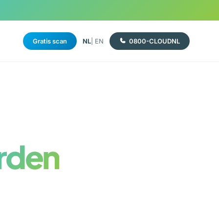
Gratis scan
NL
| EN
0800-CLOUDNL
rden