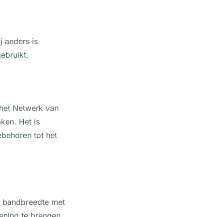
j anders is
ebruikt.
 het Netwerk van
ken. Het is
ebehoren tot het
jke bandbreedte met
ening te brengen.