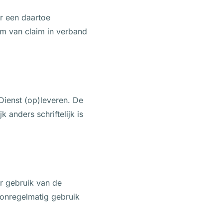
r een daartoe
rm van claim in verband
ienst (op)leveren. De
k anders schriftelijk is
or gebruik van de
f onregelmatig gebruik