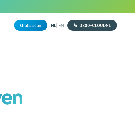
Gratis scan
NL
| EN
0800-CLOUDNL
ven