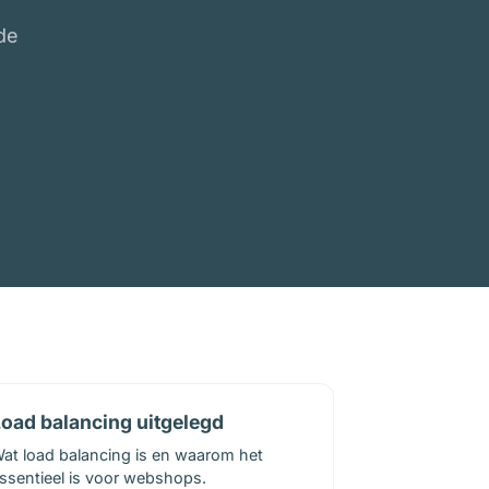
de
oad balancing uitgelegd
at load balancing is en waarom het
ssentieel is voor webshops.