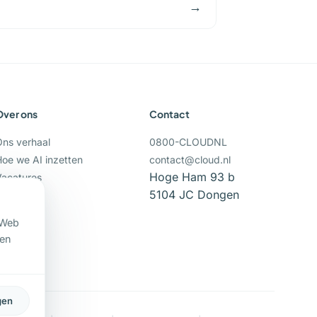
→
Over ons
Contact
Ons verhaal
0800-CLOUDNL
Hoe we AI inzetten
contact@cloud.nl
Hoge Ham 93 b
Vacatures
5104 JC Dongen
Support
 Web
 en
gen