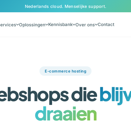
Nederlands cloud. Menselijke support.
Kennisbank
Contact
ervices
Oplossingen
Over ons
E-commerce hosting
bshops die
blij
draaien