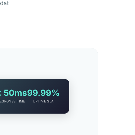
 dat
< 50ms
99.99%
ESPONSE TIME
UPTIME SLA