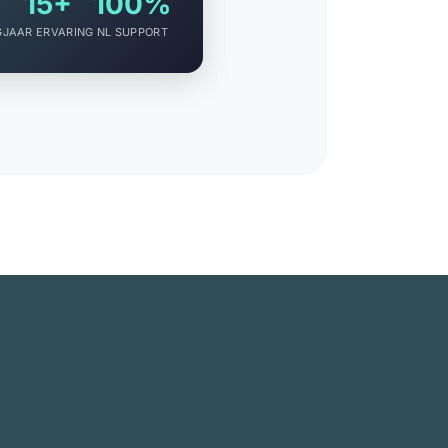
15+
100%
G
JAAR ERVARING
NL SUPPORT