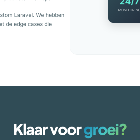
24/7
MONITORIN
stom Laravel. We hebben
met de edge cases die
Klaar voor
groei?