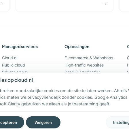
→
→
Managed services
Oplossingen
Cloud.nl
E-commerce & Webshops
Public cloud
High-traffic websites
Private cloud
SaaS & Applicaties
Hybride cloud
WordPress & Drupal
es op cloud.nl
Migratie
Legacy moderniseren
bruiken noodzakelijke cookies om de site te laten werken. Ahrefs
Compliance & Data
ics meten we privacyvriendelijk zonder cookies. Google Analytics
Digitale soevereiniteit
oft Clarity gebruiken we alleen als je toestemming geeft.
cepteren
Weigeren
Instellin