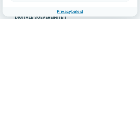
Privacybeleid
DIGITALE SOEVEREINITEIT
Cloud Act en je data: wat Nederlandse
bedrijven moeten weten
De CLOUD Act geeft Amerikaanse autoriteiten
toegang tot data bij Amerikaanse providers,
ongeacht waar die data staat. Wat betekent dat
voor jouw organisatie?
HIGH-TRAFFIC & PERFORMANCE
Load balancing uitgelegd: verkeer slim
verdelen
Hoe verdeelt een load balancer verkeer over
meerdere servers? Overzicht van algoritmen, Layer
4 vs 7, HAProxy vs NGINX en wanneer je load