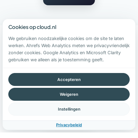
Cookies op cloud.nl
We gebruiken noodzakelijke cookies om de site te laten
werken. Ahrefs Web Analytics meten we privacyvriendelijk
Van COBOL
tot containers
zonder cookies. Google Analytics en Microsoft Clarity
gebruiken we alleen als je toestemming geeft.
We hebben alles gezien. Applicaties in talen die
niet meer onderwezen worden. Servers die
niemand snapt. Databases zonder backup
Accepteren
strategie. Geen oordeel, wel oplossingen.
Weigeren
Soms is moderniseren de juiste keuze. Soms is
Instellingen
stabiel houden en isoleren beter. Wij helpen je de
juiste afweging te maken.
Privacybeleid