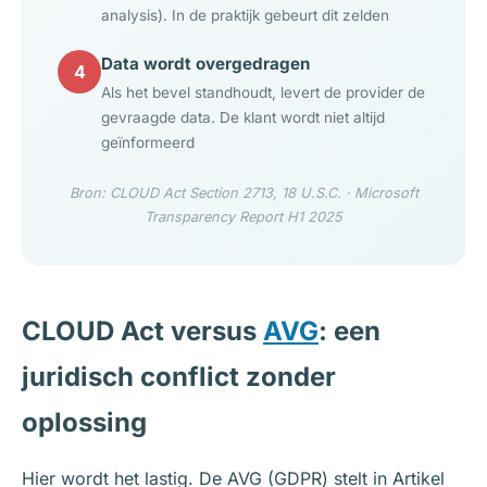
analysis). In de praktijk gebeurt dit zelden
Data wordt overgedragen
4
Als het bevel standhoudt, levert de provider de
gevraagde data. De klant wordt niet altijd
geïnformeerd
Bron: CLOUD Act Section 2713, 18 U.S.C. · Microsoft
Transparency Report H1 2025
CLOUD Act versus
AVG
: een
juridisch conflict zonder
oplossing
Hier wordt het lastig. De AVG (GDPR) stelt in Artikel