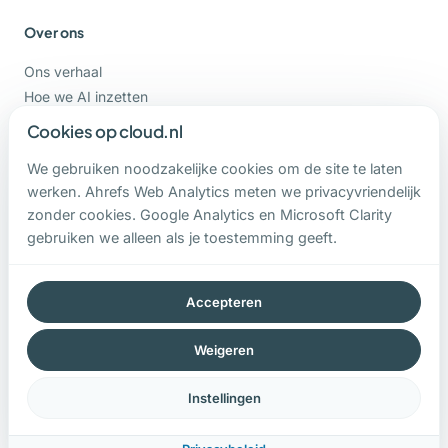
Over ons
Ons verhaal
Hoe we AI inzetten
Vacatures
Cookies op cloud.nl
Support
We gebruiken noodzakelijke cookies om de site te laten
werken. Ahrefs Web Analytics meten we privacyvriendelijk
Contact
zonder cookies. Google Analytics en Microsoft Clarity
gebruiken we alleen als je toestemming geeft.
0800-CLOUDNL
contact@cloud.nl
Hoge Ham 93 b
Accepteren
5104 JC Dongen
Weigeren
Instellingen
Algemene voorwaarden
|
Privacybeleid
|
Cookie instellingen
© 2026 Cloud.nl