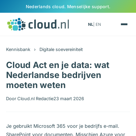
Ga naar inhoud
Nederlands cloud. Menselijke support.
NL
| EN
Kennisbank
›
Digitale soevereiniteit
Cloud Act en je data: wat
Nederlandse bedrijven
moeten weten
Door Cloud.nl Redactie
23 maart 2026
Je gebruikt Microsoft 365 voor je bedrijfs e-mail.
SharePoint voor documenten. Misschien Azure voor