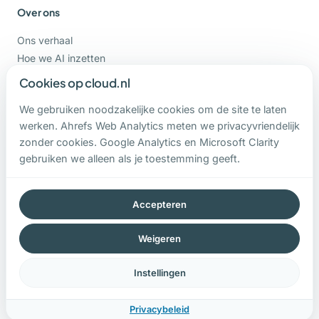
Over ons
Ons verhaal
Hoe we AI inzetten
Vacatures
Cookies op cloud.nl
Support
We gebruiken noodzakelijke cookies om de site te laten
werken. Ahrefs Web Analytics meten we privacyvriendelijk
Contact
zonder cookies. Google Analytics en Microsoft Clarity
gebruiken we alleen als je toestemming geeft.
0800-CLOUDNL
contact@cloud.nl
Hoge Ham 93 b
Accepteren
5104 JC Dongen
Weigeren
Instellingen
Algemene voorwaarden
|
Privacybeleid
|
Cookie instellingen
© 2026 Cloud.nl
Privacybeleid