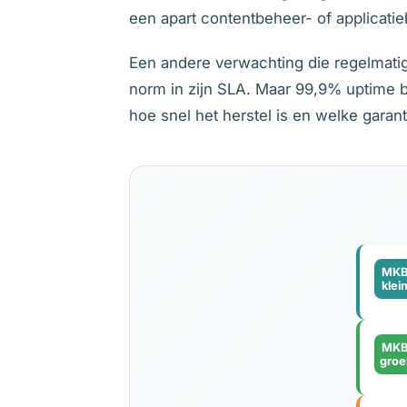
een apart contentbeheer- of applicati
Een andere verwachting die regelmati
norm in zijn SLA. Maar 99,9% uptime be
hoe snel het herstel is en welke garan
MK
klei
MK
groe