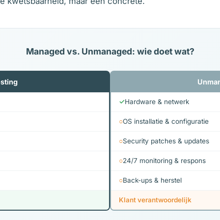
de kwetsbaarheid, maar een concrete.
Managed vs. Unmanaged: wie doet wat?
sting
Unman
✓
Hardware & netwerk
○
OS installatie & configuratie
○
Security patches & updates
○
24/7 monitoring & respons
○
Back-ups & herstel
Klant verantwoordelijk