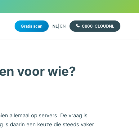
Gratis scan
NL
| EN
0800-CLOUDNL
 en voor wie?
aien allemaal op servers. De vraag is
ng is daarin een keuze die steeds vaker