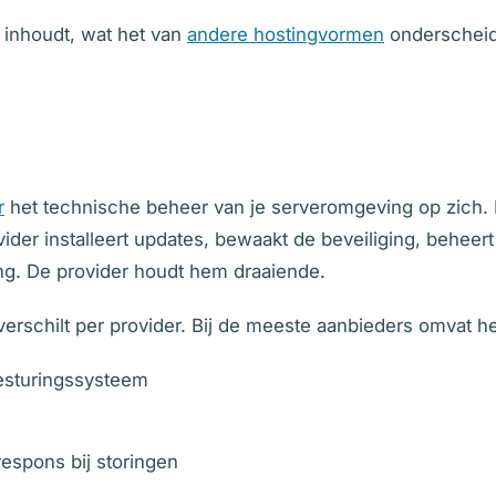
g inhoudt, wat het van
andere hostingvormen
onderscheidt
r
het technische beheer van je serveromgeving op zich. D
ovider installeert updates, bewaakt de beveiliging, beheer
ing. De provider houdt hem draaiende.
erschilt per provider. Bij de meeste aanbieders omvat h
 besturingssysteem
espons bij storingen