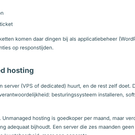
on
ticket
ketten komen daar dingen bij als applicatiebeheer (WordP
nties op responstijden.
ed hosting
 server (VPS of dedicated) huurt, en de rest zelf doet. 
verantwoordelijkheid: besturingssysteem installeren, sof
ook. Unmanaged hosting is goedkoper per maand, maar vero
g adequaat bijhoudt. Een server die zes maanden geen 