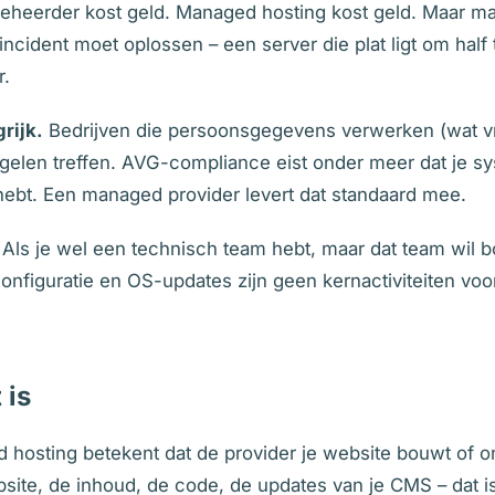
eheerder kost geld. Managed hosting kost geld. Maar ma
ncident moet oplossen – een server die plat ligt om half
r.
rijk.
Bedrijven die persoonsgegevens verwerken (wat vri
elen treffen. AVG-compliance eist onder meer dat je sys
hebt. Een managed provider levert dat standaard mee.
Als je wel een technisch team hebt, maar dat team wil 
figuratie en OS-updates zijn geen kernactiviteiten voor
 is
hosting betekent dat de provider je website bouwt of on
te, de inhoud, de code, de updates van je CMS – dat is 