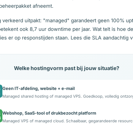
ebeheerpakket afneemt.
g verkeerd uitpakt: "managed" garandeert geen 100% upt
tekent ook 8,7 uur downtime per jaar. Wat telt is hoe de 
ties er op responstijden staan. Lees die SLA aandachtig v
Welke hostingvorm past bij jouw situatie?
Geen IT-afdeling, website + e-mail
B
n
Managed shared hosting of managed VPS. Goedkoop, volledig ontzor
Webshop, SaaS-tool of drukbezocht platform
B
i
Managed VPS of managed cloud. Schaalbaar, gegarandeerde resourc